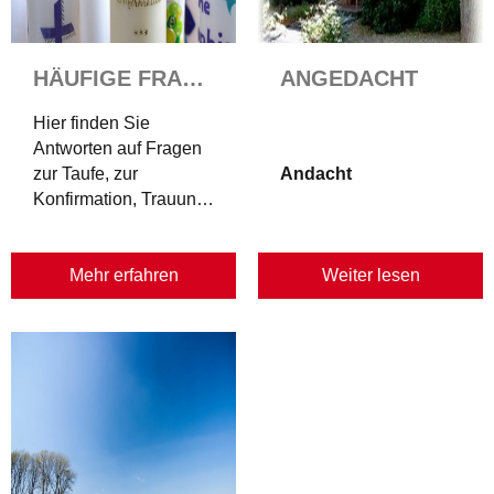
HÄUFIGE FRAGEN
ANGEDACHT
Hier finden Sie
Antworten auf Fragen
zur Taufe, zur
Andacht
Konfirmation, Trauung
oder Beerdigung.
Schritt für Schritt
erfahren Sie Wichtiges
Mehr erfahren
Weiter lesen
zu den einzelnen
Kasualien.