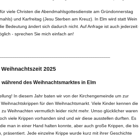
 für viele Christen die Abendmahlsgottesdienste am Gründonnerstag
ahls) und Karfreitag (Jesu Sterben am Kreuz). In Elm wird statt Wein
ie Be­deutung ändert sich dadurch nicht. Auf Anfrage ist auch jederzeit 
ich - spre­chen Sie mich einfach an!
___________________________________________________
e Weihnachtszeit 2025
g während des Weihnachtsmarktes in Elm
tellung! In diesem Jahr baten wir von der Kir­chengemeinde um zur
n Weihnachtskrippen für den Weihnachtsmarkt. Viele Kinder kennen die
 zu Weihnachten vermutlich leider nicht mehr. Umso glücklicher waren 
och viele Krippen vorhanden sind und wir diese ausstellen durften. Es
die man in einer Hand halten konnte, aber auch große Krippen, die bis
, prä­sentiert. Jede einzelne Krippe wurde kurz mit ihrer Geschichte