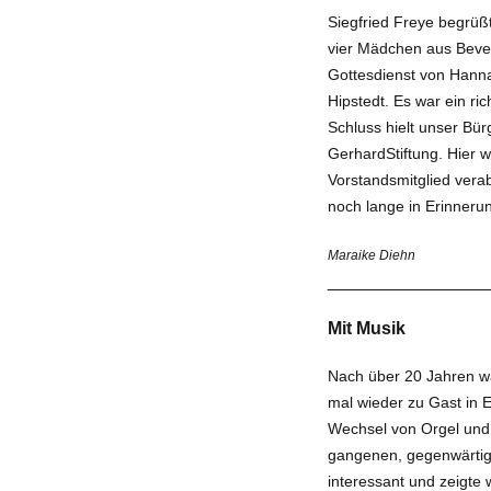
Siegfried Freye begrüß
vier Mäd­chen aus Beve
Gottesdienst von Hanna­
Hipstedt. Es war ein ri
Schluss hielt unser Bü
Gerhard­Stiftung. Hier
Vorstandsmitglied verab­
noch lange in Erinnerun
Maraike Diehn
________________
Mit Musik
Nach über 20 Jahren war
mal wieder zu Gast in 
Wechsel von Orgel und 
gangenen, gegenwärtige
interessant und zeigte 