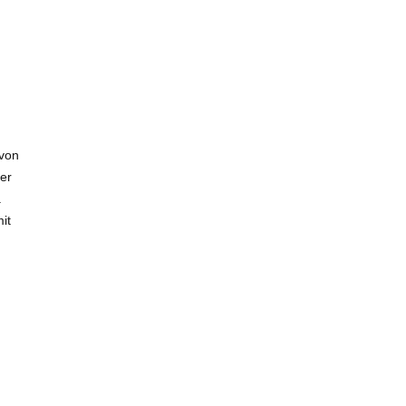
 von
er
.
it