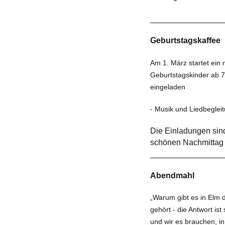
________________
Geburtstagskaffee
Am 1. März startet ein
Geburtstagskinder ab 
eingeladen
- Musik und Liedbeglei
Die Einladun­gen sind 
schönen Nach­mittag 
________________
Abendmahl
„Warum gibt es in Elm 
gehört - die Ant­wort i
und wir es brauchen, i