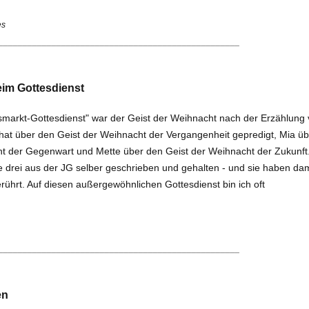
es
__________________________________________________
im Gottesdienst
arkt-Gottes­dienst" war der Geist der Weihnacht nach der Erzählung
hat über den Geist der Weihnacht der Vergangenheit gepre­digt, Mia üb
ht der Gegenwart und Mette über den Geist der Weihnacht der Zu­kunft
e drei aus der JG selber geschrieben und gehalten - und sie haben dam
rührt. Auf diesen außergewöhnlichen Gottesdienst bin ich oft
__________________________________________________
en