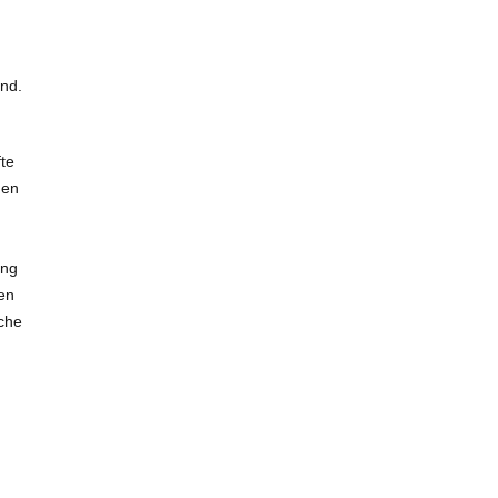
nd.
te
nen
ung
en
che