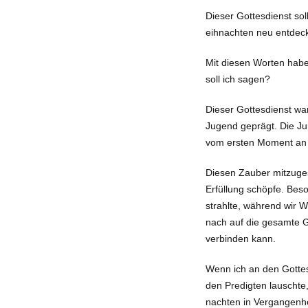
Dieser Gottesdienst so
eihnach­ten neu entdec
Mit diesen Worten habe
soll ich sagen?
Dieser Gottesdienst war
Jugend ge­prägt. Die J
vom ersten Moment an m
Diesen Zauber mitzuges
Erfüllung schöp­fe. Be
strahlte, während wir 
nach auf die gesamte 
verbinden kann.
Wenn ich an den Gottes
den Predigten lauschte,
nachten in Vergangenhe