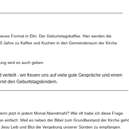
________________________________________________
 neues Format in Elm: Der Geburtstagskaffee. Hier werden die
70 Jahre zu Kaffee und Kuchen in den Gemeinderaum der Kirche
tung wird es auch geben.
ver­teilt - wir freu­en uns auf vie­le gute Gesprä­che und einen
mit den Geburtstags­kindern.
__________________________________________________
denn jetzt in jedem Monat Abendmahl? Wie oft habe ich diese Frage
st so einfach: Weil es neben der Bibel zum Grundbestand der Kirche gehö
n Jesu Leib und Blut die Vergebung unserer Sünden zu empfangen.