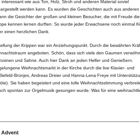
n interessant wie aus Ton, Holz, Stroh und anderen Material so­viel
 dargestellt werden kann. Es wurden die Ge­schichten auch aus anderen
ann die Gesichter der großen und kleinen Besucher, die mit Freude die
ippe kennen lernen durften. So wurde jeder Erwachsene noch einmal Ki
er einen herzlichen Dank.
tellung der Krippen war ein Anziehungspunkt. Durch die bewährten Kräf
ihnachtstraum ange­boten. Schön, dass sich viele den Gaumen verwöh
 Rosinen und Sahne. Auch hier Dank an jeden Helfer und Genie­ßern.
elunge­ne Weihnachtsmarkt in der Kirche durch die live Klavier- und
 Biefeld-Brünjes, An­dreas Dreier und Hanna-Lena Freye mit Unterstütz
löte). Sie haben begeistert und eine tolle Weihnachtsstimmung ver­breit
ch spontan zur Orgelmusik gesungen wurde. Was für eine weihnachtli
__________________________________________________
. Advent