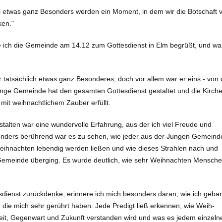
ll etwas ganz Besonders werden ein Moment, in dem wir die Botschaft 
ken."
 ich die Ge­meinde am 14.12 zum Gottesdienst in Elm begrüßt, und wa
 tatsächlich etwas ganz Besonderes, doch vor al­lem war er eins - von 
unge Gemeinde hat den gesamten Gottesdienst gestaltet und die Kirch
it weihnachtlichem Zauber erfüllt.
talten war eine wundervolle Erfahrung, aus der ich viel Freude und
sonders berührend war es zu sehen, wie jeder aus der Jungen Ge­meind
Weih­nachten lebendig werden ließen und wie dieses Strahlen nach und
Gemeinde überging. Es wurde deutlich, wie sehr Weihnachten Mensch
dienst zurück­denke, erinnere ich mich besonders daran, wie ich geba
 die mich sehr ge­rührt haben. Jede Predigt ließ erkennen, wie Weih­
it, Gegenwart und Zukunft ver­standen wird und was es je­dem einzeln