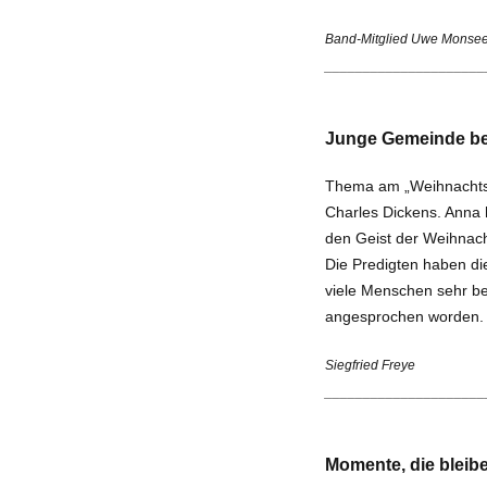
Band-Mitglied Uwe Monse
_____________________
Junge Gemeinde be
Thema am „Weihnachtsm
Charles Dickens. Anna 
den Geist der Weih­nac
Die Predigten haben di
viele Menschen sehr be
angesprochen worden.
Siegfried Freye
_____________________
Momente, die bleib