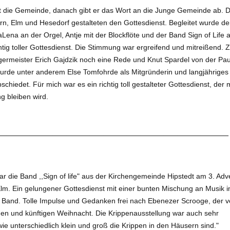
t die Gemein­de, danach gibt er das Wort an die Junge Gemeinde ab. D
rn, Elm und Hesedorf gestalteten den Gottesdienst. Begleitet wurde de
Lena an der Orgel, Antje mit der Blockflöte und der Band Sign of Life 
chtig toller Gottesdienst. Die Stimmung war er­greifend und mitreißend.
rgermeister Erich Gajdzik noch eine Rede und Knut Spardel von der Pau
 wurde unter anderem Else Tomfohrde als Mitgründerin und langjähriges
schiedet. Für mich war es ein richtig toll gestalteter Gottesdienst, der 
g bleiben wird.
__________________________________________________
 die Band ,,Sign of life" aus der Kirchengemein­de Hipstedt am 3. Adv
Elm. Ein gelungener Got­tesdienst mit einer bunten Mischung an Musik 
Band. Tolle Impulse und Gedanken frei nach Ebenezer Scrooge, der v
n und künfti­gen Weihnacht. Die Krippenausstel­lung war auch sehr
wie unterschiedlich klein und groß die Krippen in den Häusern sind."